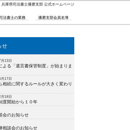
｜兵庫県司法書士播磨支部 公式ホームページ
司法書士の業務
播磨支部会員名簿
らせ
7月13日
による「遺言書保管制度」が始まりま
4月17日
ら相続に関するルールが大きく変わり
2月18日
制度開始から１０年
談会のお知らせ
律相談会のお知らせ