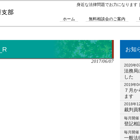
身近な法律問題でお力になります
ホーム
無料相談会のご案内
_R
お知
2017/06/07
2020年0
法務局
した
2019年0
７月か
ます
2018年1
裁判員
毎月開催
登記相
毎月開催
一般法