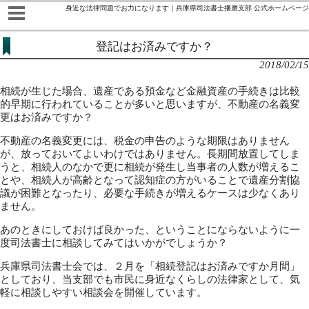
身近な法律問題でお力になります｜兵庫県司法書士播磨支部 公式ホームページ
登記はお済みですか？
2018/02/15
相続が生じた場合、遺産である預金など金融資産の手続きは比較
的早期に行われていることが多いと思いますが、不動産の名義変
更はお済みですか？
不動産の名義変更には、税金の申告のような期限はありません
が、放っておいてよいわけではありません。長期間放置してしま
うと、相続人のなかで更に相続が発生し当事者の人数が増えるこ
とや、相続人が高齢となって認知症の方がいることで遺産分割協
議が困難となったり、必要な手続きが増えるケースは少なくあり
ません。
あのときにしておけば良かった、ということにならないように一
度司法書士に相談してみてはいかがでしょうか？
兵庫県司法書士会では、２月を「相続登記はお済みですか月間」
としており、当支部でも市民に身近なくらしの法律家として、気
軽に相談しやすい相談会を開催しています。