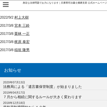
身近な法律問題でお力になります｜兵庫県司法書士播磨支部 公式ホームページ
2022/9/2
村上大樹
2017/3/8
宮本 三鈴
2017/3/8
栗林 一正
2017/3/8
梶原 泰宏
2017/3/8
稲垣 隆男
お知らせ
2020年07月13日
法務局による「遺言書保管制度」が始まりました
2019年04月17日
７月から相続に関するルールが大きく変わります
2018年12月18日