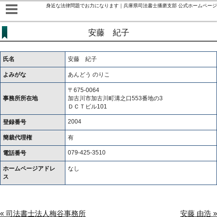
身近な法律問題でお力になります｜兵庫県司法書士播磨支部 公式ホームページ
安藤 紀子
氏名
安藤 紀子
よみがな
あんどう のりこ
〒675-0064
事務所所在地
加古川市加古川町溝之口553番地の3
ＤＣＴビル101
2004
登録番号
簡裁代理権
有
079-425-3510
電話番号
ホームページアドレ
なし
ス
« 司法書士法人梅谷事務所
安藤 由浩 »