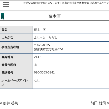
身近な法律問題でお力になります｜兵庫県司法書士播磨支部 公式ホームページ
藤本匡
氏名
藤本 匡
よみがな
ふじもと ただし
〒675-0335
事務所所在地
加古川市志方町原67-1
2147
登録番号
簡裁代理権
有
090-3053-5841
電話番号
ホームページアドレ
なし
ス
« 藤井 啓彰
前田 雄司 »