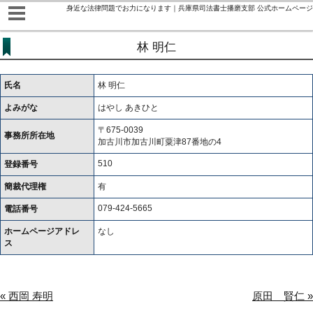
身近な法律問題でお力になります｜兵庫県司法書士播磨支部 公式ホームページ
林 明仁
氏名
林 明仁
よみがな
はやし あきひと
〒675-0039
事務所所在地
加古川市加古川町粟津87番地の4
510
登録番号
簡裁代理権
有
079-424-5665
電話番号
ホームページアドレ
なし
ス
« 西岡 寿明
原田 賢仁 »