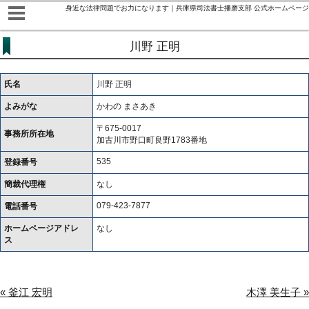
身近な法律問題でお力になります｜兵庫県司法書士播磨支部 公式ホームページ
川野 正明
氏名
川野 正明
よみがな
かわの まさあき
〒675-0017
事務所所在地
加古川市野口町良野1783番地
535
登録番号
簡裁代理権
なし
079-423-7877
電話番号
ホームページアドレ
なし
ス
« 釜江 宏明
木澤 美生子 »