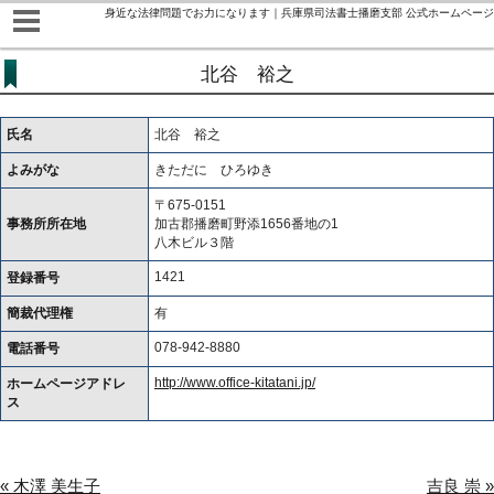
身近な法律問題でお力になります｜兵庫県司法書士播磨支部 公式ホームページ
北谷 裕之
氏名
北谷 裕之
よみがな
きただに ひろゆき
〒675-0151
事務所所在地
加古郡播磨町野添1656番地の1
八木ビル３階
1421
登録番号
簡裁代理権
有
078-942-8880
電話番号
http://www.office-kitatani.jp/
ホームページアドレ
ス
« 木澤 美生子
吉良 崇 »