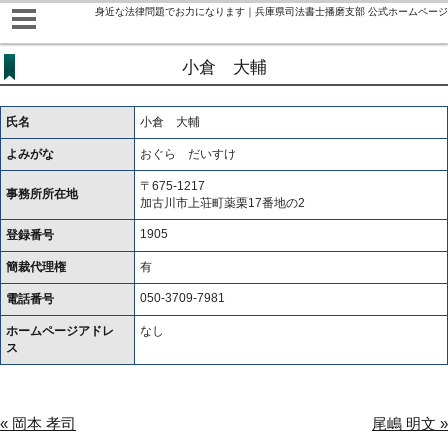
身近な法律問題でお力になります｜兵庫県司法書士播磨支部 公式ホームページ
小倉 大輔
氏名
小倉 大輔
よみがな
おぐら だいすけ
〒675-1217
事務所所在地
加古川市上荘町薬栗17番地の2
1905
登録番号
簡裁代理権
有
050-3709-7981
電話番号
ホームページアドレ
なし
ス
« 岡本 孝司
尾嶋 明文 »