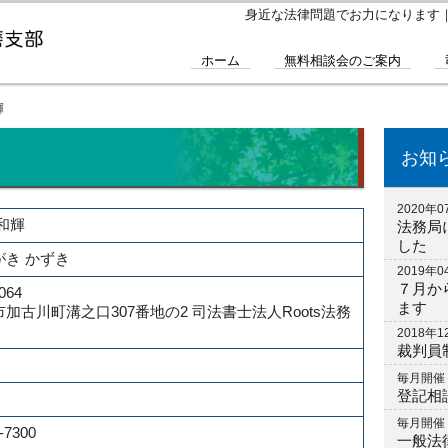
身近な法律問題でお力になります
ホーム
無料相談会のご案内
輝
お知
2020年0
和輝
法務局
した
がき かずき
2019年0
７月か
064
ます
加古川町溝之口307番地の2 司法書士法人Roots法務
2018年1
裁判員
毎月開催
登記相
毎月開催
-7300
一般法