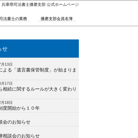
｜兵庫県司法書士播磨支部 公式ホームページ
司法書士の業務
播磨支部会員名簿
らせ
7月13日
による「遺言書保管制度」が始まりま
4月17日
ら相続に関するルールが大きく変わり
2月18日
制度開始から１０年
談会のお知らせ
律相談会のお知らせ