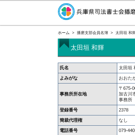
ホーム
播磨支部会員名簿
太田垣 和
太田垣 和輝
氏名
太田垣 
よみがな
おおた
〒675-0
事務所所在地
加古川市
事務所
登録番号
2378
簡裁代理権
なし
電話番号
079-440