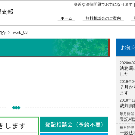
身近な法律問題でお力になります
ホーム
無料相談会のご案内
work_03
紹介
お知
2020年0
法務局
した
2019年0
７月か
ます
2018年1
裁判員
毎月開催
登記相
毎月開催
一般法