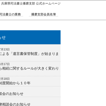
｜兵庫県司法書士播磨支部 公式ホームページ
司法書士の業務
播磨支部会員名簿
らせ
7月13日
による「遺言書保管制度」が始まりま
4月17日
ら相続に関するルールが大きく変わり
2月18日
制度開始から１０年
談会のお知らせ
律相談会のお知らせ