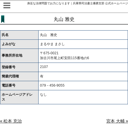
身近な法律問題でお力になります｜兵庫県司法書士播磨支部 公式ホームページ
丸山 雅史
氏名
丸山 雅史
よみがな
まるやま まさし
〒675-0021
事務所所在地
加古川市尾上町安田115番地の6
2107
登録番号
簡裁代理権
有
電話番号
079－456-9055
ホームページアドレ
なし
ス
« 松本 充治
宮本 大輔 »