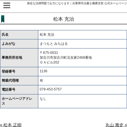
身近な法律問題でお力になります｜兵庫県司法書士播磨支部 公式ホームページ
松本 充治
氏名
松本 充治
よみがな
まつもと みちはる
〒675-0031
事務所所在地
加古川市加古川町北在家2468番地
ＯＡビル202
1136
登録番号
簡裁代理権
有
079-453-5757
電話番号
ホームページアドレ
なし
ス
« 松本 正樹
丸山 雅史 »